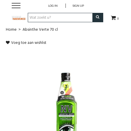
LOG IN
SIGN UP
0
Home
>
Absinthe Verte 70 cl
Wijnen
Voeg toe aan wishlist
Wijnlanden
Bubbels
Sterke dranken
Verpakking
Alcoholvrije dranken
Koffie 'De Maan'