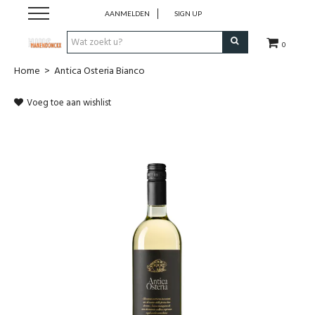
AANMELDEN
SIGN UP
0
Home
>
Antica Osteria Bianco
Wijnen
Voeg toe aan wishlist
Wijnlanden
Bubbels
Sterke dranken
Verpakking
Alcoholvrije dranken
Koffie 'De Maan'