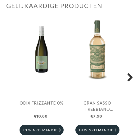
GELIJKAARDIGE PRODUCTEN
Next
OBIX FRIZZANTE 0%
GRAN SASSO
T
TREBBIANO
BI
€10.60
D'ABRUZZO
€7.90
IN WINKELMANDJE
IN WINKELMANDJE
I