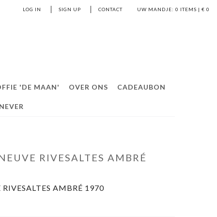
LOG IN
SIGN UP
CONTACT
UW MANDJE:
0
ITEMS | €
0
FFIE 'DE MAAN'
OVER ONS
CADEAUBON
ENEVER
NEUVE RIVESALTES AMBRÉ
 RIVESALTES AMBRÉ 1970