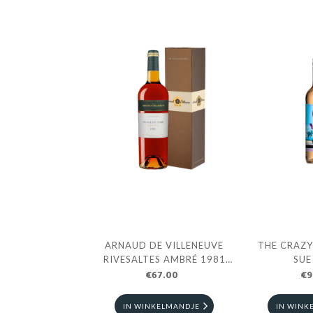
ARNAUD DE VILLENEUVE
THE CRAZY
RIVESALTES AMBRÉ 1981
SUE
€67.00
0.75 CL
€9
IN WINKELMANDJE
IN WINK