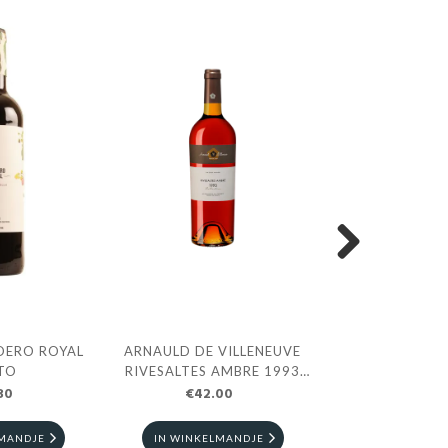
Next
DERO ROYAL
ARNAULD DE VILLENEUVE
VEGA VELL
TO
RIVESALTES AMBRE 1993
30
€42.00
75CL
€35.2
LMANDJE
IN WINKELMANDJE
IN WINKELM