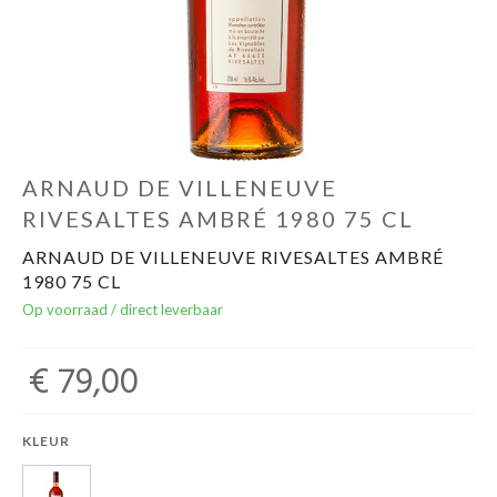
Over ons
Cadeaubon
Inschrijving opendeurdagen
ARNAUD DE VILLENEUVE
RIVESALTES AMBRÉ 1980 75 CL
Geels Witteke De Maan's Jenever
ARNAUD DE VILLENEUVE RIVESALTES AMBRÉ
1980 75 CL
Op voorraad / direct leverbaar
€ 79,00
KLEUR