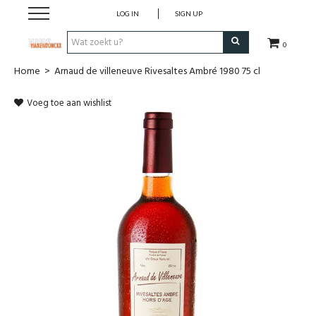
LOG IN
SIGN UP
0
Home
>
Arnaud de villeneuve Rivesaltes Ambré 1980 75 cl
Wijnen
Voeg toe aan wishlist
Wijnlanden
Bubbels
Sterke dranken
Verpakking
Alcoholvrije dranken
Koffie 'De Maan'