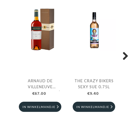
Next
ARNAUD DE
THE CRAZY BIKERS
BO
VILLENEUVE
SEXY SUE 0.75L
RIVESALTES AMBRÉ
€67.00
€9.40
1981 0.75 CL
IN WINKELMANDJE
IN WINKELMANDJE
I