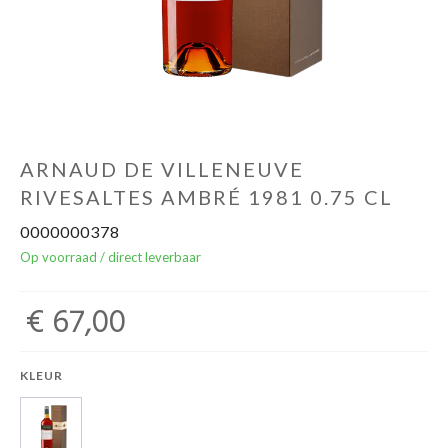
Over ons
Cadeaubon
Inschrijving opendeurdagen
ARNAUD DE VILLENEUVE
RIVESALTES AMBRÉ 1981 0.75 CL
Geels Witteke De Maan's Jenever
0000000378
Op voorraad / direct leverbaar
€ 67,00
KLEUR