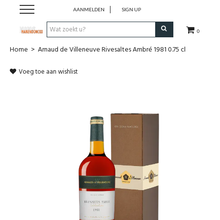
AANMELDEN
SIGN UP
0
Home
>
Arnaud de Villeneuve Rivesaltes Ambré 1981 0.75 cl
Wijnen
Voeg toe aan wishlist
Wijnlanden
Bubbels
Sterke dranken
Verpakking
Alcoholvrije dranken
Koffie 'De Maan'