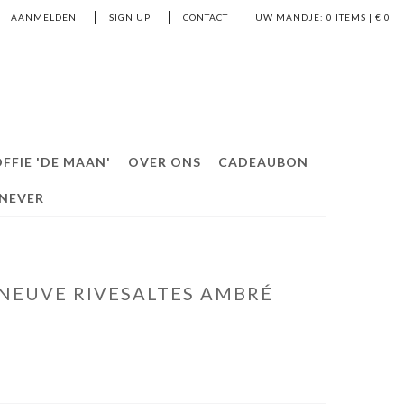
AANMELDEN
SIGN UP
CONTACT
UW MANDJE:
0
ITEMS | €
0
FFIE 'DE MAAN'
OVER ONS
CADEAUBON
ENEVER
NEUVE RIVESALTES AMBRÉ