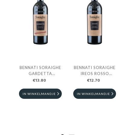
BENNATI SORAIGHE
BENNATI SORAIGHE
GARDETTA
IREOS ROSSO
APPASIMENTO 0.75L
€13.80
VERONESE 0.75L
€12.70
IN WINKELMANDJE
IN WINKELMANDJE