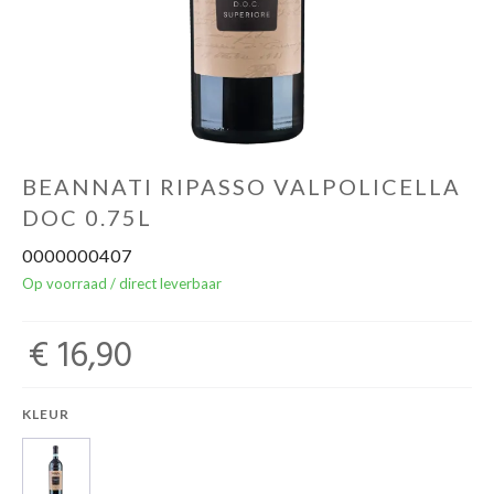
Over ons
Cadeaubon
Inschrijving opendeurdagen
BEANNATI RIPASSO VALPOLICELLA
DOC 0.75L
Geels Witteke De Maan's Jenever
0000000407
Op voorraad / direct leverbaar
€ 16,90
KLEUR