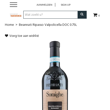
AANMELDEN
SIGN UP
0
Home
>
Beannati Ripasso Valpolicella DOC 0.75L
Wijnen
Voeg toe aan wishlist
Wijnlanden
Bubbels
Sterke dranken
Verpakking
Alcoholvrije dranken
Koffie 'De Maan'