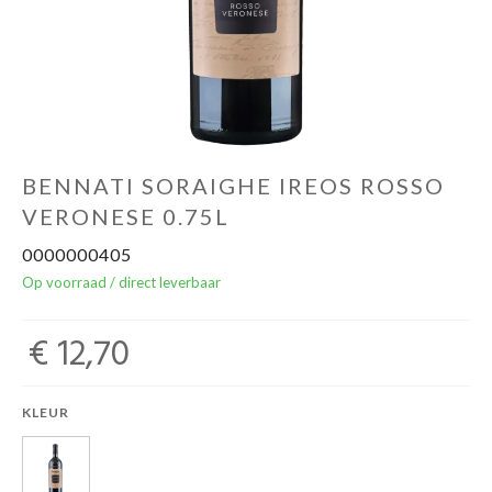
Over ons
Cadeaubon
Inschrijving opendeurdagen
BENNATI SORAIGHE IREOS ROSSO
VERONESE 0.75L
Geels Witteke De Maan's Jenever
0000000405
Op voorraad / direct leverbaar
€ 12,70
KLEUR