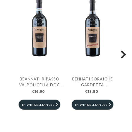
Next
BEANNATI RIPASSO
BENNATI SORAIGHE
BO
VALPOLICELLA DOC
GARDETTA
€16.90
0.75L
APPASIMENTO 0.75L
€13.80
IN WINKELMANDJE
IN WINKELMANDJE
I