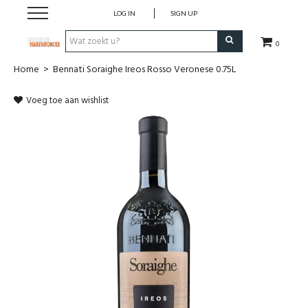
LOG IN
SIGN UP
0
Home
>
Bennati Soraighe Ireos Rosso Veronese 0.75L
Wijnen
Voeg toe aan wishlist
Wijnlanden
Bubbels
Sterke dranken
Verpakking
Alcoholvrije dranken
Koffie 'De Maan'