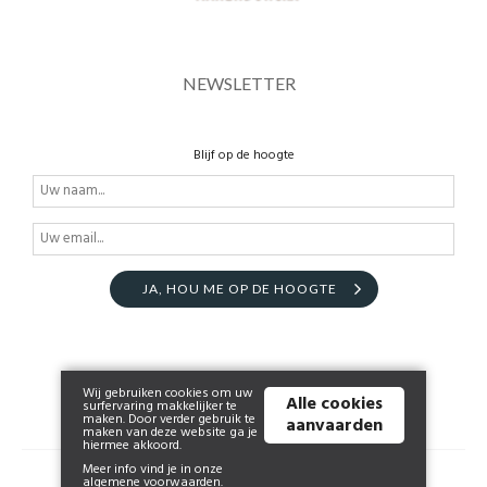
NEWSLETTER
Blijf op de hoogte
JA, HOU ME OP DE HOOGTE
Wij gebruiken cookies om uw
Alle cookies
surfervaring makkelijker te
maken. Door verder gebruik te
aanvaarden
maken van deze website ga je
hiermee akkoord.
Meer info vind je in onze
© 2026 www.huismanendonckx.be | Powered by
Tilroy
.
algemene voorwaarden
.