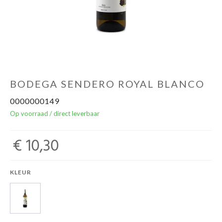
Over ons
Cadeaubon
Inschrijving opendeurdagen
BODEGA SENDERO ROYAL BLANCO
0000000149
Geels Witteke De Maan's Jenever
Op voorraad / direct leverbaar
€ 10,30
KLEUR