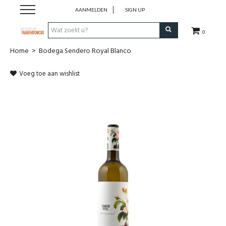
AANMELDEN
SIGN UP
0
Home
>
Bodega Sendero Royal Blanco
Wijnen
Voeg toe aan wishlist
Wijnlanden
Bubbels
Sterke dranken
Verpakking
Alcoholvrije dranken
Koffie 'De Maan'