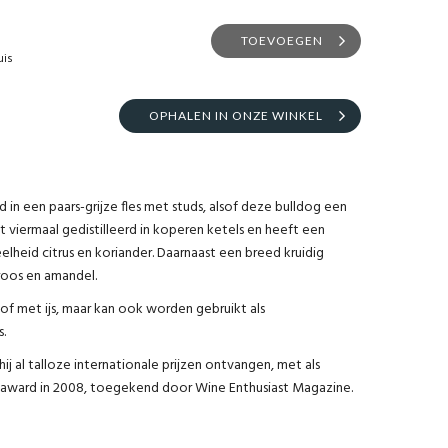
TOEVOEGEN
uis
OPHALEN IN ONZE WINKEL
in een paars-grijze fles met studs, alsof deze bulldog een
 viermaal gedistilleerd in koperen ketels en heeft een
heid citrus en koriander. Daarnaast een breed kruidig
proos en amandel.
of met ijs, maar kan ook worden gebruikt als
s.
hij al talloze internationale prijzen ontvangen, met als
' award in 2008, toegekend door Wine Enthusiast Magazine.