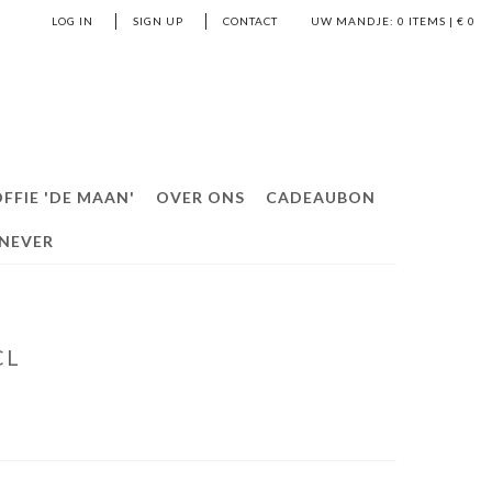
LOG IN
SIGN UP
CONTACT
UW MANDJE:
0
ITEMS | €
0
FFIE 'DE MAAN'
OVER ONS
CADEAUBON
ENEVER
CL