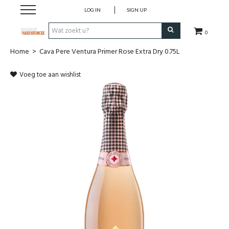
LOG IN
SIGN UP
0
Home
>
Cava Pere Ventura Primer Rose Extra Dry 0.75L
Wijnen
Voeg toe aan wishlist
Wijnlanden
Bubbels
Sterke dranken
Verpakking
Alcoholvrije dranken
Koffie 'De Maan'