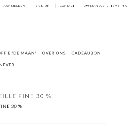
AANMELDEN
SIGN UP
CONTACT
UW MANDJE:
0
ITEMS | €
0
FFIE 'DE MAAN'
OVER ONS
CADEAUBON
ENEVER
ILLE FINE 30 %
INE 30 %