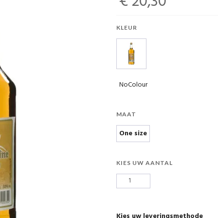
€ 20,30
KLEUR
NoColour
MAAT
One size
KIES UW AANTAL
Kies uw leveringsmethode