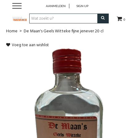
AANMELDEN
SIGN UP
0
Home
>
De Maan's Geels Witteke fijne jenever 20 cl
Wijnen
Voeg toe aan wishlist
Wijnlanden
Bubbels
Sterke dranken
Verpakking
Alcoholvrije dranken
Koffie 'De Maan'