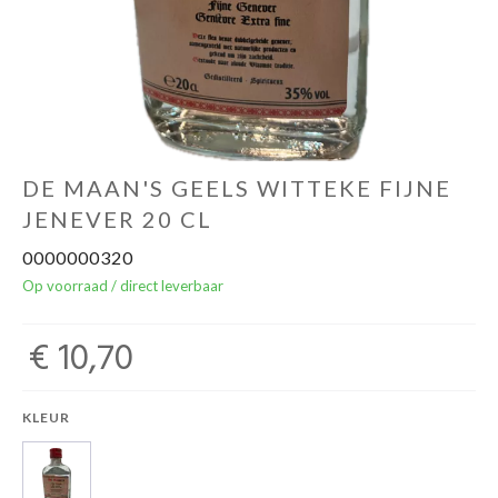
Over ons
Cadeaubon
Inschrijving opendeurdagen
DE MAAN'S GEELS WITTEKE FIJNE
JENEVER 20 CL
Geels Witteke De Maan's Jenever
0000000320
Op voorraad / direct leverbaar
€ 10,70
KLEUR