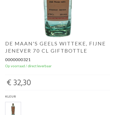
Over ons
Cadeaubon
Inschrijving opendeurdagen
DE MAAN'S GEELS WITTEKE, FIJNE
JENEVER 70 CL GIFTBOTTLE
Geels Witteke De Maan's Jenever
0000000321
Op voorraad / direct leverbaar
€ 32,30
KLEUR