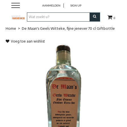
AANMELDEN
SIGN UP
0
Home
>
De Maan's Geels Witteke, fijne jenever 70 cl Giftbottle
Wijnen
Voeg toe aan wishlist
Wijnlanden
Bubbels
Sterke dranken
Verpakking
Alcoholvrije dranken
Koffie 'De Maan'