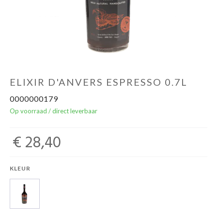
Over ons
Cadeaubon
Inschrijving opendeurdagen
ELIXIR D'ANVERS ESPRESSO 0.7L
0000000179
Geels Witteke De Maan's Jenever
Op voorraad / direct leverbaar
€ 28,40
KLEUR