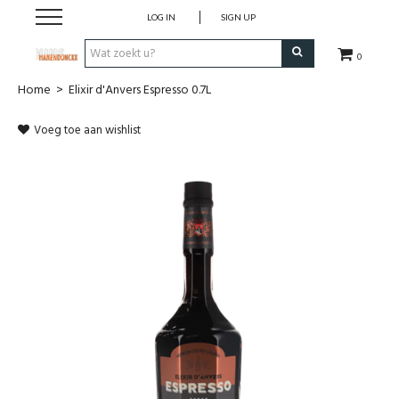
LOG IN
SIGN UP
0
Home
>
Elixir d'Anvers Espresso 0.7L
Wijnen
Voeg toe aan wishlist
Wijnlanden
Bubbels
Sterke dranken
Verpakking
Alcoholvrije dranken
Koffie 'De Maan'