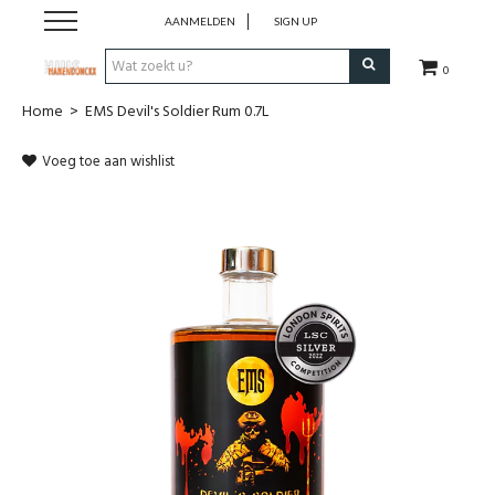
AANMELDEN
SIGN UP
0
Home
>
EMS Devil's Soldier Rum 0.7L
Wijnen
Voeg toe aan wishlist
Wijnlanden
Bubbels
Sterke dranken
Verpakking
Alcoholvrije dranken
Koffie 'De Maan'