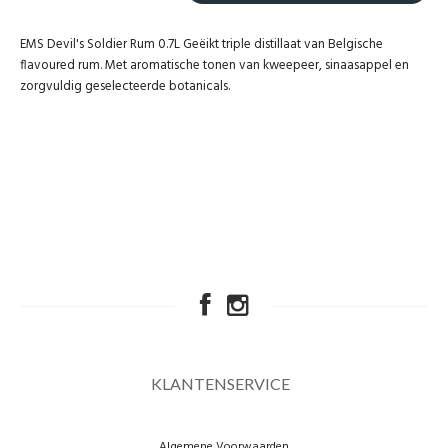
EMS Devil's Soldier Rum 0.7L Geëikt triple distillaat van Belgische
flavoured rum. Met aromatische tonen van kweepeer, sinaasappel en
zorgvuldig geselecteerde botanicals.
KLANTENSERVICE
Algemene Voorwaarden