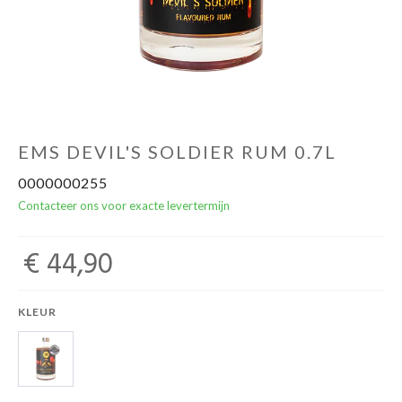
Over ons
Cadeaubon
Inschrijving opendeurdagen
EMS DEVIL'S SOLDIER RUM 0.7L
0000000255
Geels Witteke De Maan's Jenever
Contacteer ons voor exacte levertermijn
€ 44,90
KLEUR