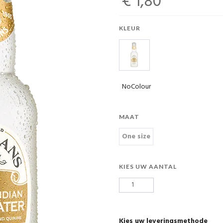
€ 1,80
KLEUR
NoColour
MAAT
One size
KIES UW AANTAL
Kies uw leveringsmethode