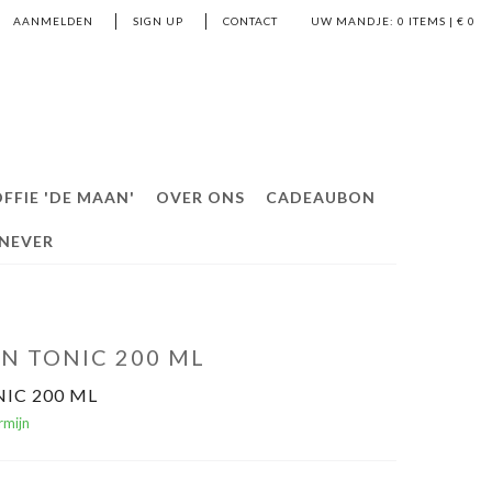
AANMELDEN
SIGN UP
CONTACT
UW MANDJE:
0
ITEMS | €
0
FFIE 'DE MAAN'
OVER ONS
CADEAUBON
ENEVER
N TONIC 200 ML
IC 200 ML
rmijn