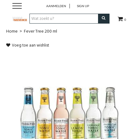
AANMELDEN
SIGN UP
0
Home
>
Fever Tree 200 ml
Wijnen
Voeg toe aan wishlist
Wijnlanden
Bubbels
Sterke dranken
Verpakking
Alcoholvrije dranken
Koffie 'De Maan'