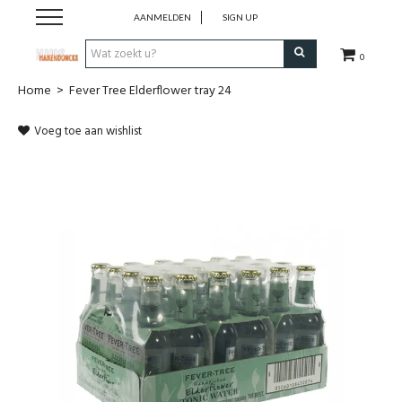
AANMELDEN
SIGN UP
0
Home
>
Fever Tree Elderflower tray 24
Wijnen
Voeg toe aan wishlist
Wijnlanden
Bubbels
Sterke dranken
Verpakking
Alcoholvrije dranken
Koffie 'De Maan'