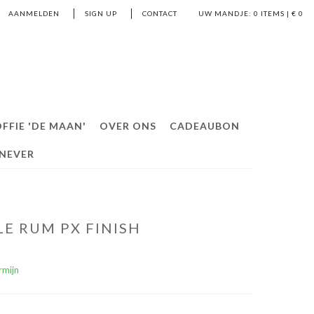
AANMELDEN
SIGN UP
CONTACT
UW MANDJE:
0
ITEMS | €
0
FFIE 'DE MAAN'
OVER ONS
CADEAUBON
ENEVER
LE RUM PX FINISH
rmijn