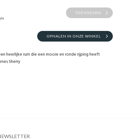
TOEVOEGEN
uis
OPHALEN IN ONZE WINKEL
een heerlijke rum die een mooie en ronde rijping heeft
nes Sherry
NEWSLETTER