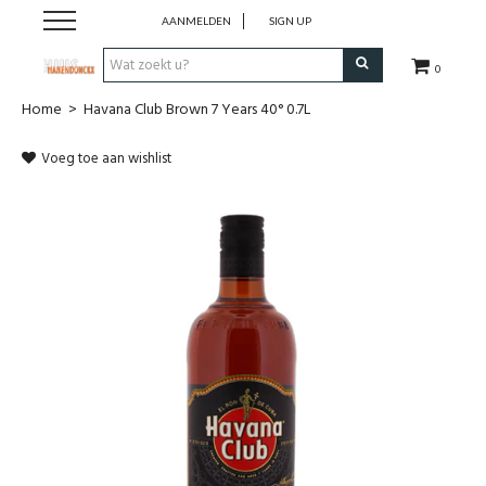
AANMELDEN
SIGN UP
0
Home
>
Havana Club Brown 7 Years 40° 0.7L
Wijnen
Voeg toe aan wishlist
Wijnlanden
Bubbels
Sterke dranken
Verpakking
Alcoholvrije dranken
Koffie 'De Maan'