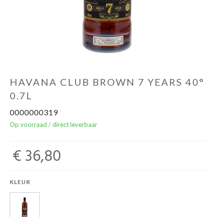
Over ons
Cadeaubon
Inschrijving opendeurdagen
HAVANA CLUB BROWN 7 YEARS 40°
0.7L
Geels Witteke De Maan's Jenever
0000000319
Op voorraad / direct leverbaar
€ 36,80
KLEUR