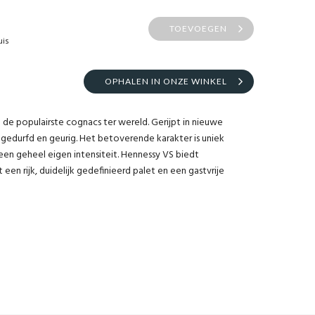
TOEVOEGEN
uis
OPHALEN IN ONZE WINKEL
 de populairste cognacs ter wereld. Gerijpt in nieuwe
gedurfd en geurig. Het betoverende karakter is uniek
een geheel eigen intensiteit. Hennessy VS biedt
een rijk, duidelijk gedefinieerd palet en een gastvrije