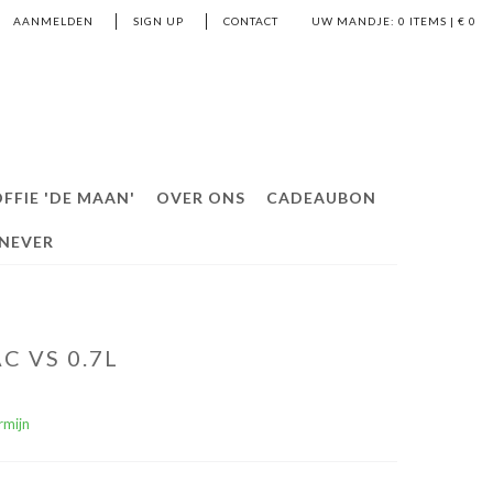
AANMELDEN
SIGN UP
CONTACT
UW MANDJE:
0
ITEMS | €
0
FFIE 'DE MAAN'
OVER ONS
CADEAUBON
ENEVER
 VS 0.7L
rmijn