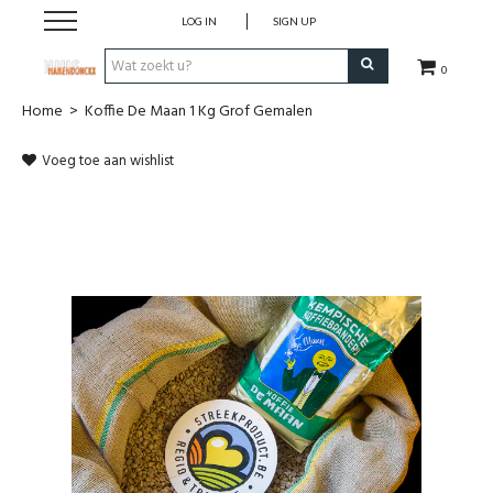
LOG IN
SIGN UP
0
Home
>
Koffie De Maan 1 Kg Grof Gemalen
Wijnen
Voeg toe aan wishlist
Wijnlanden
Bubbels
Sterke dranken
Verpakking
Alcoholvrije dranken
Koffie 'De Maan'