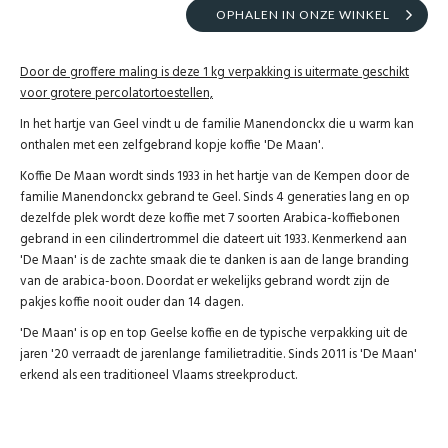
OPHALEN IN ONZE WINKEL
Door de groffere maling is deze 1 kg verpakking is uitermate geschikt
voor grotere percolatortoestellen,
In het hartje van Geel vindt u de familie Manendonckx die u warm kan
onthalen met een zelfgebrand kopje koffie 'De Maan'.
Koffie De Maan wordt sinds 1933 in het hartje van de Kempen door de
familie Manendonckx gebrand te Geel. Sinds 4 generaties lang en op
dezelfde plek wordt deze koffie met 7 soorten Arabica-koffiebonen
gebrand in een cilindertrommel die dateert uit 1933. Kenmerkend aan
'De Maan' is de zachte smaak die te danken is aan de lange branding
van de arabica-boon. Doordat er wekelijks gebrand wordt zijn de
pakjes koffie nooit ouder dan 14 dagen.
'De Maan' is op en top Geelse koffie en de typische verpakking uit de
jaren '20 verraadt de jarenlange familietraditie. Sinds 2011 is 'De Maan'
erkend als een traditioneel Vlaams streekproduct.