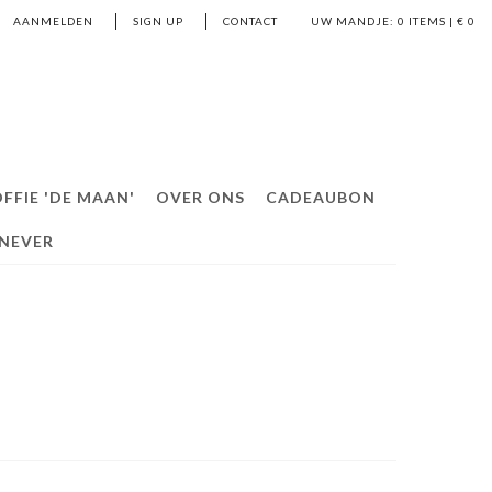
AANMELDEN
SIGN UP
CONTACT
UW MANDJE:
0
ITEMS | €
0
FFIE 'DE MAAN'
OVER ONS
CADEAUBON
ENEVER