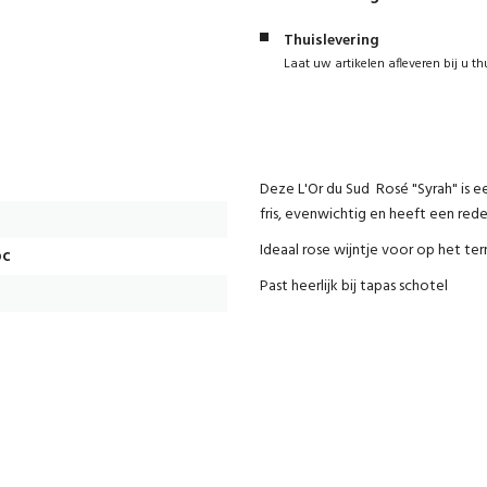
Thuislevering
Laat uw artikelen afleveren bij u th
Deze L'Or du Sud Rosé "Syrah" is een
fris, evenwichtig en heeft een redeli
Ideaal rose wijntje voor op het ter
oc
Past heerlijk bij tapas schotel