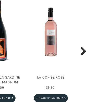
Next
LA GARDINE
LA COMBE ROSÉ
BRUNEL DE LA
E MAGNUM
VACQUE
.30
€6.90
€22.3
LMANDJE
IN WINKELMANDJE
IN WINKELM