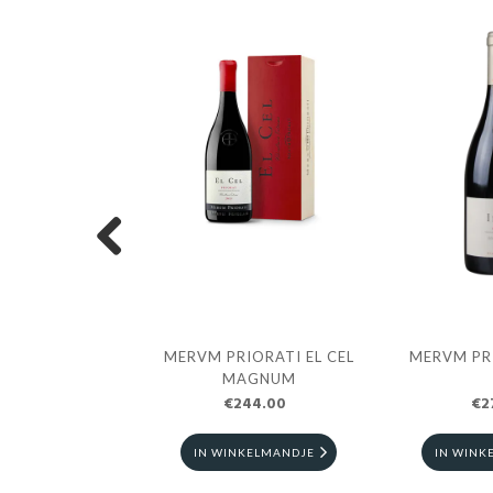
Previous
RIORATI INICI
MERVM PRIORATI EL CEL
MERVM PRI
AGNUM
MAGNUM
87.90
€244.00
€2
NKELMANDJE
IN WINKELMANDJE
IN WINK