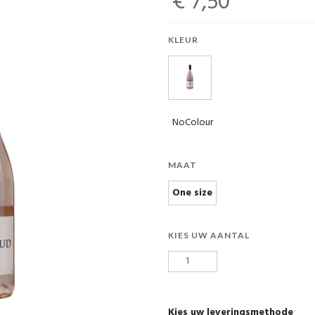
€ 7,50
KLEUR
NoColour
MAAT
One size
KIES UW AANTAL
Kies uw leveringsmethode