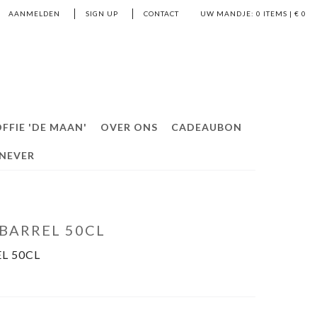
AANMELDEN
SIGN UP
CONTACT
UW MANDJE:
0
ITEMS | €
0
FFIE 'DE MAAN'
OVER ONS
CADEAUBON
ENEVER
BARREL 50CL
L 50CL