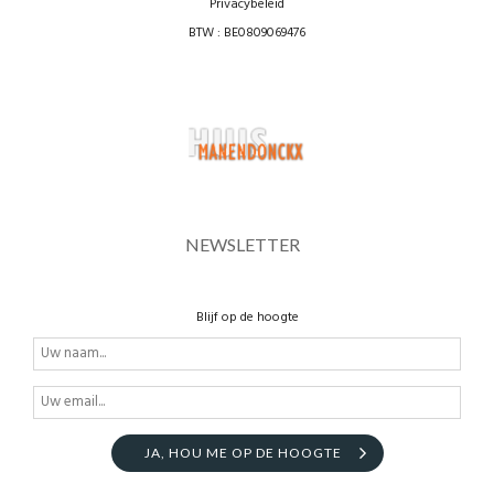
Privacybeleid
BTW : BE0809069476
NEWSLETTER
Blijf op de hoogte
JA, HOU ME OP DE HOOGTE