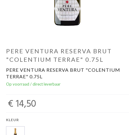
Over ons
Cadeaubon
Inschrijving opendeurdagen
PERE VENTURA RESERVA BRUT
"COLENTIUM TERRAE" 0.75L
Geels Witteke De Maan's Jenever
PERE VENTURA RESERVA BRUT "COLENTIUM
TERRAE" 0.75L
Op voorraad / direct leverbaar
€ 14,50
KLEUR