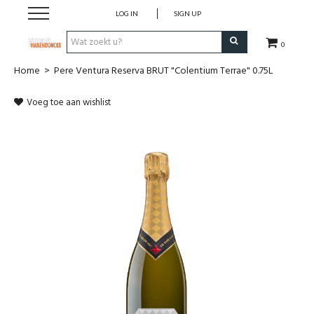
LOG IN
SIGN UP
0
Home
>
Pere Ventura Reserva BRUT "Colentium Terrae" 0.75L
Wijnen
Voeg toe aan wishlist
Wijnlanden
Bubbels
Sterke dranken
Verpakking
Alcoholvrije dranken
Koffie 'De Maan'