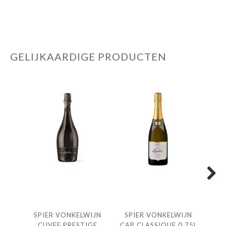
GELIJKAARDIGE PRODUCTEN
Next
SPIER VONKELWIJN
SPIER VONKELWIJN
ORT
CUVEE PRESTIGE
CAP CLASSIQUE 0.75L
CH