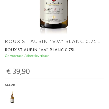
Over ons
Cadeaubon
Inschrijving opendeurdagen
ROUX ST AUBIN "V.V." BLANC 0.75L
ROUX ST AUBIN "V.V." BLANC 0.75L
Geels Witteke De Maan's Jenever
Op voorraad / direct leverbaar
€ 39,90
KLEUR