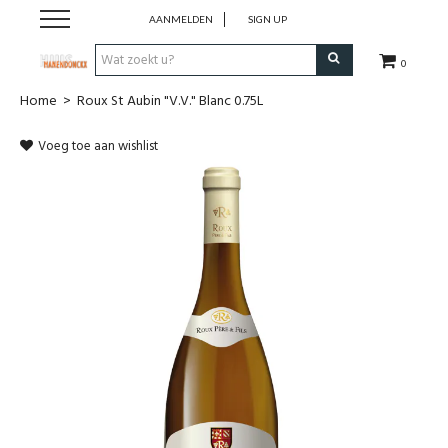
AANMELDEN
SIGN UP
0
Home
>
Roux St Aubin "V.V." Blanc 0.75L
Wijnen
Voeg toe aan wishlist
Wijnlanden
Bubbels
Sterke dranken
Verpakking
Alcoholvrije dranken
Koffie 'De Maan'