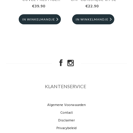
€39.90
0.75L
€22.90
IN WINKELMANDJE
IN WINKELMANDJE
I
KLANTENSERVICE
Algemene Voorwaarden
Contact
Disclaimer
Privacybeleid