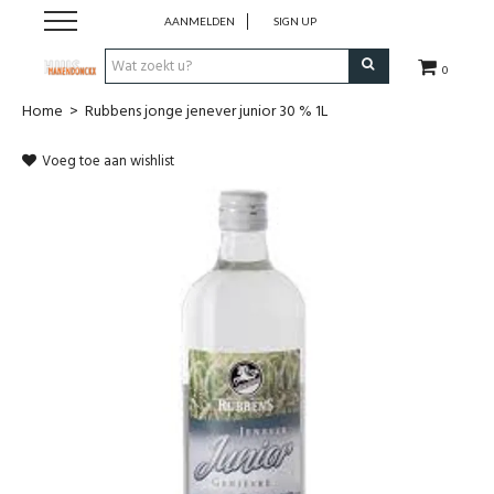
AANMELDEN
SIGN UP
0
Home
>
Rubbens jonge jenever junior 30 % 1L
Wijnen
Voeg toe aan wishlist
Wijnlanden
Bubbels
Sterke dranken
Verpakking
Alcoholvrije dranken
Koffie 'De Maan'