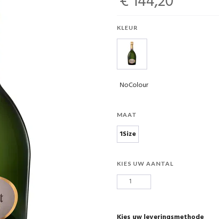
€ 144,20
KLEUR
NoColour
MAAT
1Size
KIES UW AANTAL
Kies uw leveringsmethode