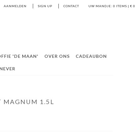
AANMELDEN
SIGN UP
CONTACT
UW MANDJE:
0
ITEMS | €
0
FFIE 'DE MAAN'
OVER ONS
CADEAUBON
ENEVER
T MAGNUM 1.5L