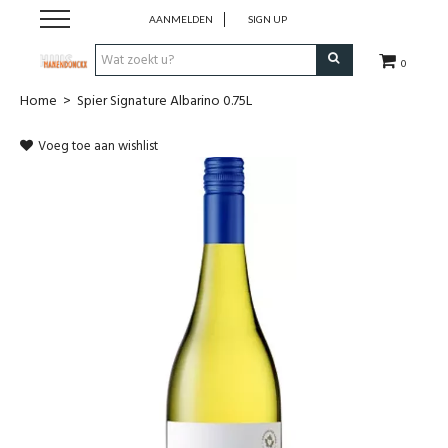
AANMELDEN
SIGN UP
0
Home
>
Spier Signature Albarino 0.75L
Wijnen
Voeg toe aan wishlist
Wijnlanden
Bubbels
Sterke dranken
Verpakking
Alcoholvrije dranken
Koffie 'De Maan'