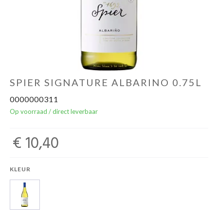
Over ons
Cadeaubon
Inschrijving opendeurdagen
SPIER SIGNATURE ALBARINO 0.75L
0000000311
Geels Witteke De Maan's Jenever
Op voorraad / direct leverbaar
€ 10,40
KLEUR