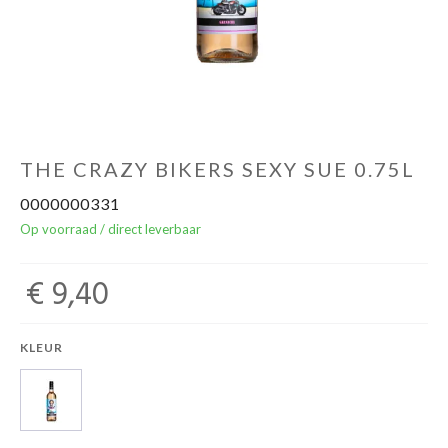
Over ons
Cadeaubon
Inschrijving opendeurdagen
THE CRAZY BIKERS SEXY SUE 0.75L
0000000331
Geels Witteke De Maan's Jenever
Op voorraad / direct leverbaar
€ 9,40
KLEUR