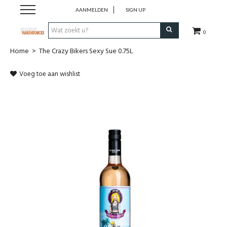
AANMELDEN
SIGN UP
0
Home
>
The Crazy Bikers Sexy Sue 0.75L
Wijnen
Voeg toe aan wishlist
Wijnlanden
Bubbels
Sterke dranken
Verpakking
Alcoholvrije dranken
Koffie 'De Maan'