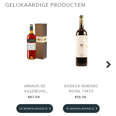
GELIJKAARDIGE PRODUCTEN
Next
ARNAUD DE
BODEGA SENDERO
VILLENEUVE
ROYAL TINTO
RIVESALTES AMBRÉ
€67.00
€10.30
RI
1981 0.75 CL
IN WINKELMANDJE
IN WINKELMANDJE
I