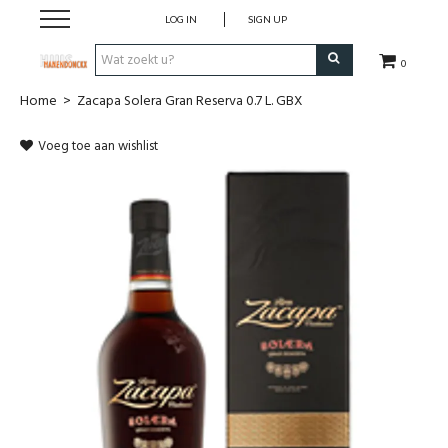
LOG IN
SIGN UP
0
Home
>
Zacapa Solera Gran Reserva 0.7 L. GBX
Wijnen
Voeg toe aan wishlist
Wijnlanden
Bubbels
Sterke dranken
Verpakking
Alcoholvrije dranken
Koffie 'De Maan'