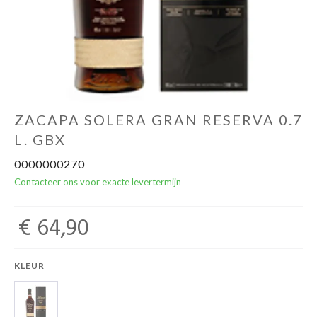
Over ons
Cadeaubon
Inschrijving opendeurdagen
ZACAPA SOLERA GRAN RESERVA 0.7
L. GBX
Geels Witteke De Maan's Jenever
0000000270
Contacteer ons voor exacte levertermijn
€ 64,90
KLEUR