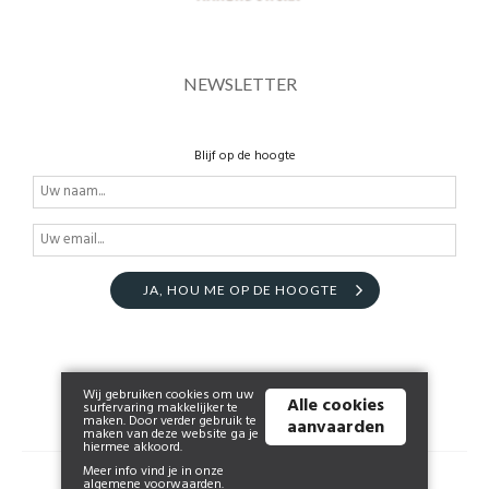
NEWSLETTER
Blijf op de hoogte
JA, HOU ME OP DE HOOGTE
Wij gebruiken cookies om uw
Alle cookies
surfervaring makkelijker te
maken. Door verder gebruik te
aanvaarden
maken van deze website ga je
hiermee akkoord.
Meer info vind je in onze
© 2026 www.huismanendonckx.be | Powered by
Tilroy
.
algemene voorwaarden
.