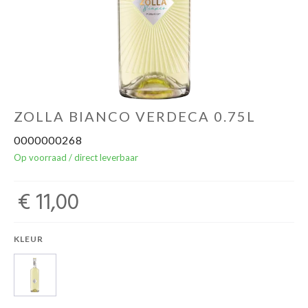
Over ons
Cadeaubon
Inschrijving opendeurdagen
ZOLLA BIANCO VERDECA 0.75L
0000000268
Geels Witteke De Maan's Jenever
Op voorraad / direct leverbaar
€ 11,00
KLEUR