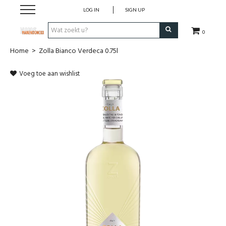
LOG IN
SIGN UP
0
Home
>
Zolla Bianco Verdeca 0.75l
Wijnen
Voeg toe aan wishlist
Wijnlanden
Bubbels
Sterke dranken
Verpakking
Alcoholvrije dranken
Koffie 'De Maan'