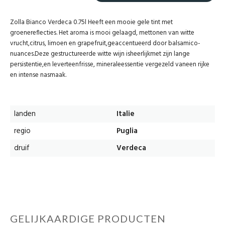
Zolla Bianco Verdeca 0.75l Heeft een mooie gele tint met
groenereflecties. Het aroma is mooi gelaagd, mettonen van witte
vrucht,citrus, limoen en grapefruit,geaccentueerd door balsamico-
nuances.Deze gestructureerde witte wijn isheerlijkmet zijn lange
persistentie,en leverteenfrisse, mineraleessentie vergezeld vaneen rijke
en intense nasmaak.
landen
Italie
regio
Puglia
druif
Verdeca
GELIJKAARDIGE PRODUCTEN