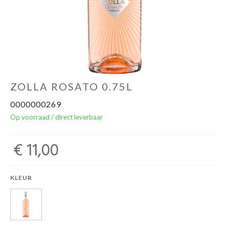
Over ons
Cadeaubon
Inschrijving opendeurdagen
ZOLLA ROSATO 0.75L
0000000269
Geels Witteke De Maan's Jenever
Op voorraad / direct leverbaar
€ 11,00
KLEUR