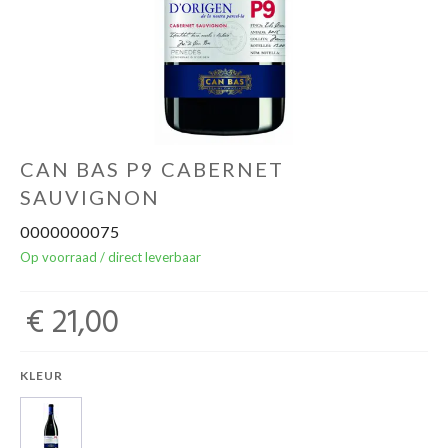
Over ons
Cadeaubon
Inschrijving opendeurdagen
CAN BAS P9 CABERNET
SAUVIGNON
Geels Witteke De Maan's Jenever
0000000075
Op voorraad / direct leverbaar
€ 21,00
KLEUR