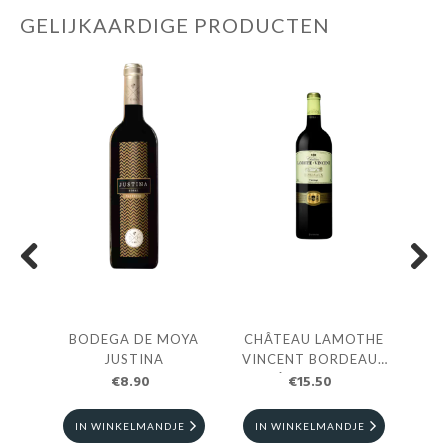
GELIJKAARDIGE PRODUCTEN
Previous
Next
OYA
BODEGA DE MOYA
CHÂTEAU LAMOTHE
SP
JUSTINA
VINCENT BORDEAUX
€8.90
SUPÉRIEUR ROUGE
€15.50
E
IN WINKELMANDJE
IN WINKELMANDJE
I