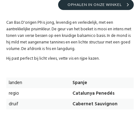
OPHALEN IN ONZE WINKEL
Can Bas D'origen P9 is jong, levendig en verleidelijk, met een
aantrekkelijke pruimkleur. De geur van het boeket is mooi en intens met
tonen van verse bessen op een kruidige balsamico basis. In de mond is
hij mild met aangename tannines en een lichte structuur met een goed
volume. De afdronk is fris en langdurig.
Hij past perfect bij licht vlees, vette vis en rijpe kazen.
landen
Spanje
regio
Catalunya Penedés
druif
Cabernet Sauvignon