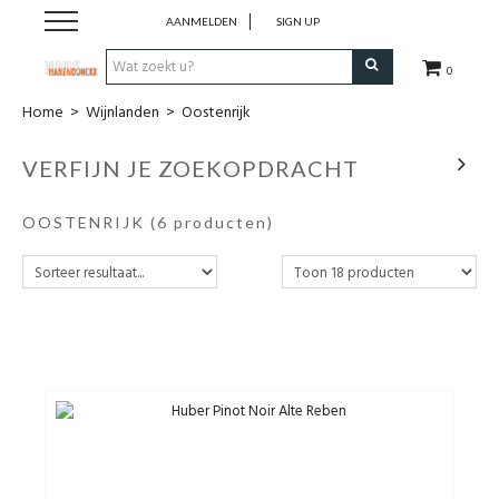
AANMELDEN
SIGN UP
0
Home
>
Wijnlanden
>
Oostenrijk
Wijnen
VERFIJN JE ZOEKOPDRACHT
Wijnlanden
OOSTENRIJK
(6 producten)
Bubbels
Sterke dranken
Verpakking
Alcoholvrije dranken
Koffie 'De Maan'