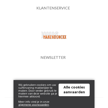
KLANTENSERVICE
NEWSLETTER
Wij gebruiken cookies om uw
Alle cookies
surfervaring makkelijker te
maken. Door verder gebruik te
aanvaarden
maken van deze website ga je
hiermee akkoord.
Meer info vind je in onze
© 2026 www.huismanendonckx.be | Powered by
Tilroy
.
algemene voorwaarden
.