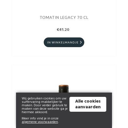
TOMATIN LEGACY 70 CL
€41.20
IN WINKELMANDJE
Wij gebruiken cookies om uw
Alle cookies
surfervaring makkelijker te
maken. Door verder gebruik te
aanvaarden
maken van deze website ga je
hiermee akkoord.
Meer info vind je in onze
algemene voorwaarden
.