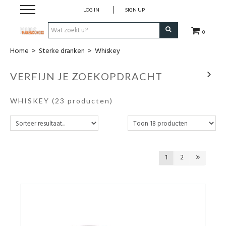
LOG IN
SIGN UP
0
Home
>
Sterke dranken
>
Whiskey
Wijnen
VERFIJN JE ZOEKOPDRACHT
Wijnlanden
WHISKEY
(23 producten)
Bubbels
Sterke dranken
1
2
Verpakking
Alcoholvrije dranken
Koffie 'De Maan'