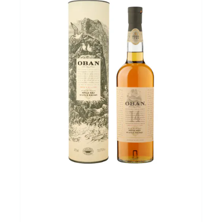
Over ons
Cadeaubon
Inschrijving opendeurdagen
Geels Witteke De Maan's Jenever