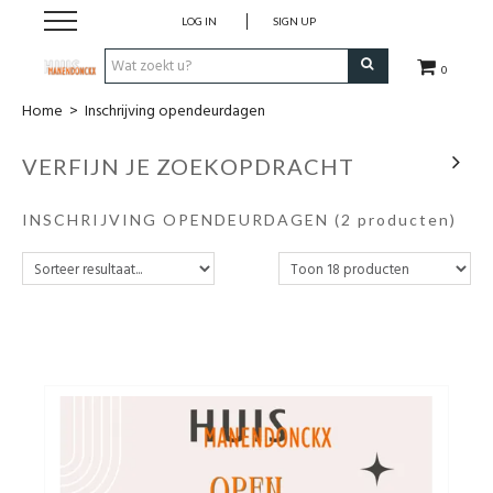
LOG IN
SIGN UP
0
Home
>
Inschrijving opendeurdagen
Wijnen
VERFIJN JE ZOEKOPDRACHT
Wijnlanden
INSCHRIJVING OPENDEURDAGEN
(2 producten)
Bubbels
Sterke dranken
Verpakking
Alcoholvrije dranken
Koffie 'De Maan'