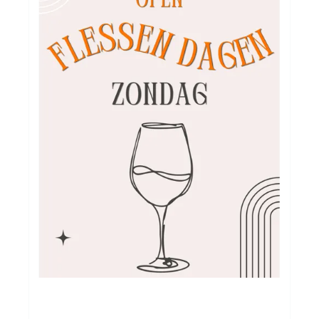
Over ons
Cadeaubon
Inschrijving opendeurdagen
Geels Witteke De Maan's Jenever