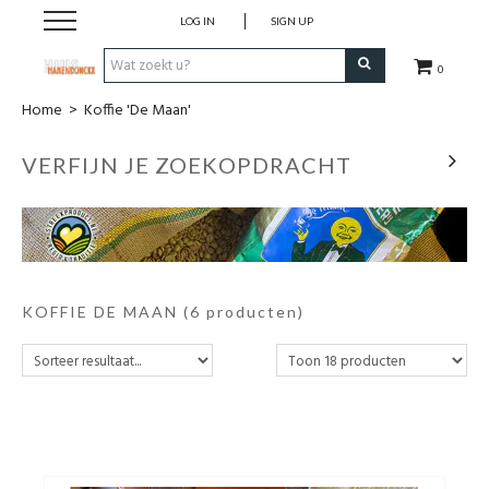
LOG IN
SIGN UP
0
Home
>
Koffie 'De Maan'
Wijnen
VERFIJN JE ZOEKOPDRACHT
Wijnlanden
Bubbels
Sterke dranken
KOFFIE DE MAAN
(6 producten)
Verpakking
Alcoholvrije dranken
Koffie 'De Maan'