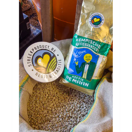
Over ons
Cadeaubon
Inschrijving opendeurdagen
Geels Witteke De Maan's Jenever