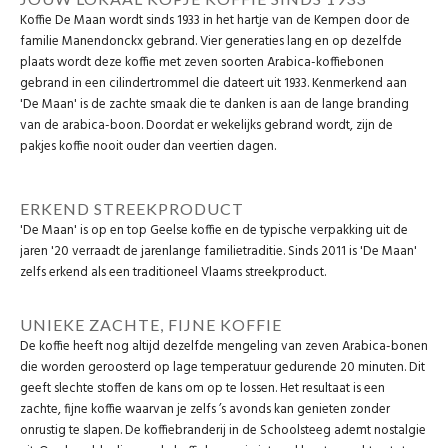
Koffie De Maan wordt sinds 1933 in het hartje van de Kempen door de
familie Manendonckx gebrand. Vier generaties lang en op dezelfde
plaats wordt deze koffie met zeven soorten Arabica-koffiebonen
gebrand in een cilindertrommel die dateert uit 1933. Kenmerkend aan
'De Maan' is de zachte smaak die te danken is aan de lange branding
van de arabica-boon. Doordat er wekelijks gebrand wordt, zijn de
pakjes koffie nooit ouder dan veertien dagen.
ERKEND STREEKPRODUCT
'De Maan' is op en top Geelse koffie en de typische verpakking uit de
jaren '20 verraadt de jarenlange familietraditie. Sinds 2011 is 'De Maan'
zelfs erkend als een traditioneel Vlaams streekproduct.
UNIEKE ZACHTE, FIJNE KOFFIE
De koffie heeft nog altijd dezelfde mengeling van zeven Arabica-bonen
die worden geroosterd op lage temperatuur gedurende 20 minuten. Dit
geeft slechte stoffen de kans om op te lossen. Het resultaat is een
zachte, fijne koffie waarvan je zelfs ’s avonds kan genieten zonder
onrustig te slapen. De koffiebranderij in de Schoolsteeg ademt nostalgie