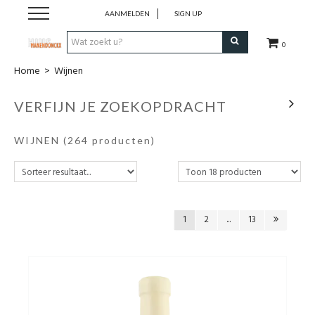
AANMELDEN
SIGN UP
0
Home
>
Wijnen
Wijnen
VERFIJN JE ZOEKOPDRACHT
Wijnlanden
WIJNEN
(264 producten)
Bubbels
Sterke dranken
1
2
...
13
Verpakking
Alcoholvrije dranken
Koffie 'De Maan'