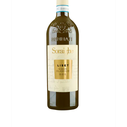
Over ons
Cadeaubon
Inschrijving opendeurdagen
Geels Witteke De Maan's Jenever