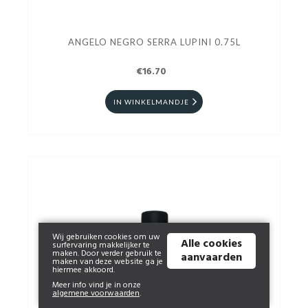
ANGELO NEGRO SERRA LUPINI 0.75L
€16.70
IN WINKELMANDJE
Wij gebruiken cookies om uw
Alle cookies
surfervaring makkelijker te
maken. Door verder gebruik te
aanvaarden
maken van deze website ga je
hiermee akkoord.
Meer info vind je in onze
algemene voorwaarden
.