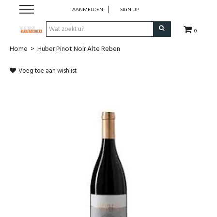
AANMELDEN
SIGN UP
0
Home
>
Huber Pinot Noir Alte Reben
Wijnen
Voeg toe aan wishlist
Wijnlanden
Bubbels
Sterke dranken
Verpakking
Alcoholvrije dranken
Koffie 'De Maan'