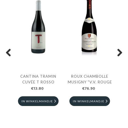
Previous
Next
HARD
CANTINA TRAMIN
ROUX CHAMBOLLE
ROU
VEE
CUVÉE T ROSSO
MUSIGNY "V.V. ROUGE
CR
€13.80
€76.90
RO
E
IN WINKELMANDJE
IN WINKELMANDJE
I