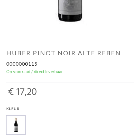
Over ons
Cadeaubon
Inschrijving opendeurdagen
HUBER PINOT NOIR ALTE REBEN
0000000115
Geels Witteke De Maan's Jenever
Op voorraad / direct leverbaar
€ 17,20
KLEUR