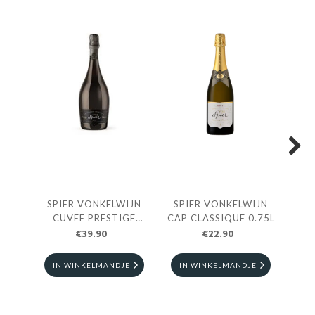
Next
SPIER VONKELWIJN
SPIER VONKELWIJN
ORT
CUVEE PRESTIGE
CAP CLASSIQUE 0.75L
CH
€39.90
0.75L
€22.90
IN WINKELMANDJE
IN WINKELMANDJE
I