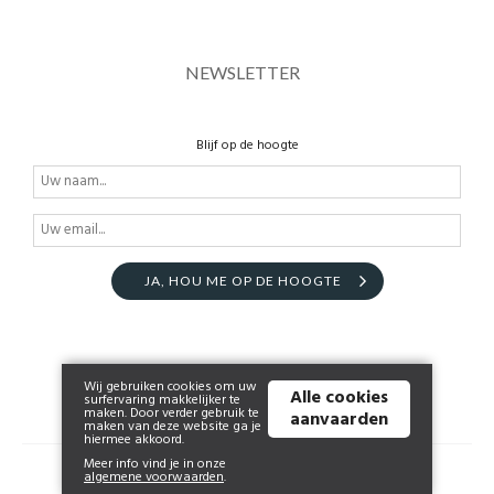
NEWSLETTER
Blijf op de hoogte
JA, HOU ME OP DE HOOGTE
Wij gebruiken cookies om uw
Alle cookies
surfervaring makkelijker te
maken. Door verder gebruik te
aanvaarden
maken van deze website ga je
hiermee akkoord.
Meer info vind je in onze
© 2026 www.huismanendonckx.be | Powered by
Tilroy
.
algemene voorwaarden
.