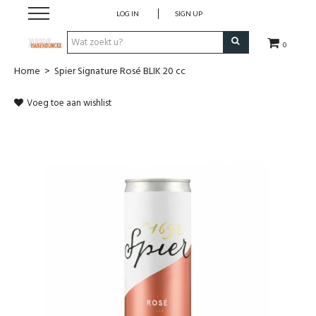
LOG IN
SIGN UP
0
Home
>
Spier Signature Rosé BLIK 20 cc
Wijnen
Voeg toe aan wishlist
Wijnlanden
Bubbels
Sterke dranken
Verpakking
Alcoholvrije dranken
Koffie 'De Maan'