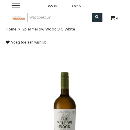
LOG IN
SIGN UP
0
Home
>
Spier Yellow Wood BIO White
Wijnen
Voeg toe aan wishlist
Wijnlanden
Bubbels
Sterke dranken
Verpakking
Alcoholvrije dranken
Koffie 'De Maan'