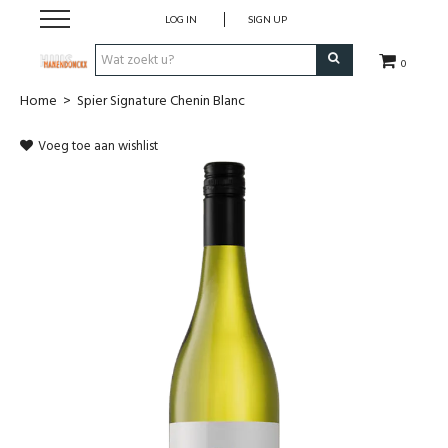
LOG IN
SIGN UP
0
Home
>
Spier Signature Chenin Blanc
Wijnen
Voeg toe aan wishlist
Wijnlanden
Bubbels
Sterke dranken
Verpakking
Alcoholvrije dranken
Koffie 'De Maan'