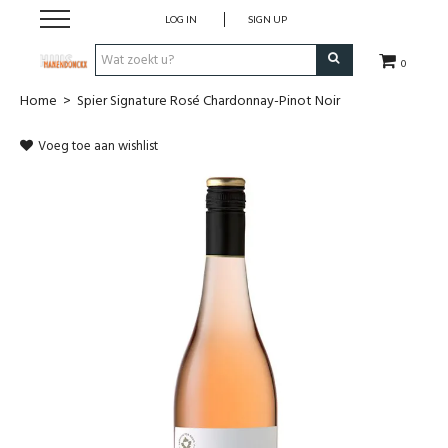
LOG IN
SIGN UP
0
Home
>
Spier Signature Rosé Chardonnay-Pinot Noir
Wijnen
Voeg toe aan wishlist
Wijnlanden
Bubbels
Sterke dranken
Verpakking
Alcoholvrije dranken
Koffie 'De Maan'