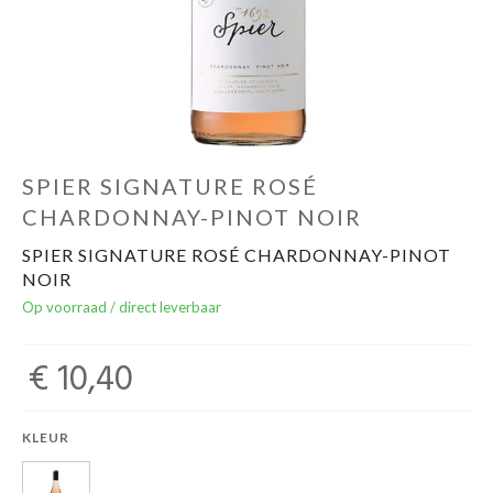
Over ons
Cadeaubon
Inschrijving opendeurdagen
SPIER SIGNATURE ROSÉ
CHARDONNAY-PINOT NOIR
Geels Witteke De Maan's Jenever
SPIER SIGNATURE ROSÉ CHARDONNAY-PINOT
NOIR
Op voorraad / direct leverbaar
€ 10,40
KLEUR