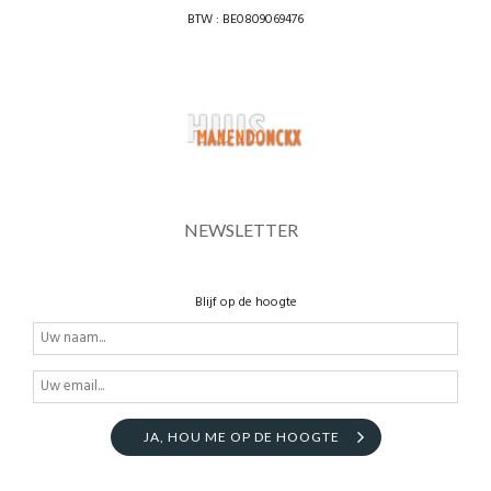
BTW : BE0809069476
NEWSLETTER
Blijf op de hoogte
JA, HOU ME OP DE HOOGTE