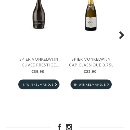
Next
SPIER VONKELWIJN
SPIER VONKELWIJN
ORT
CUVEE PRESTIGE
CAP CLASSIQUE 0.75L
CH
€39.90
0.75L
€22.90
IN WINKELMANDJE
IN WINKELMANDJE
I