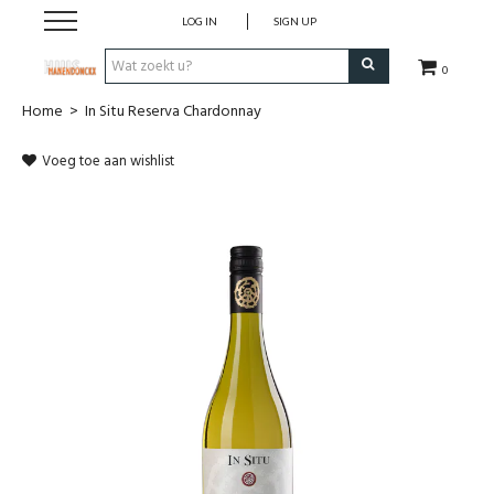
LOG IN
SIGN UP
0
Home
>
In Situ Reserva Chardonnay
Wijnen
Voeg toe aan wishlist
Wijnlanden
Bubbels
Sterke dranken
Verpakking
Alcoholvrije dranken
Koffie 'De Maan'