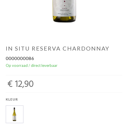
Over ons
Cadeaubon
Inschrijving opendeurdagen
IN SITU RESERVA CHARDONNAY
0000000086
Geels Witteke De Maan's Jenever
Op voorraad / direct leverbaar
€ 12,90
KLEUR