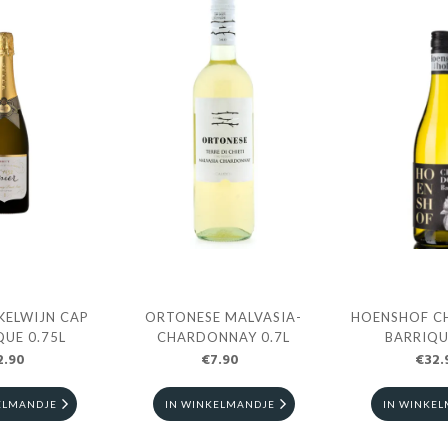
KELWIJN CAP
ORTONESE MALVASIA-
HOENSHOF C
QUE 0.75L
CHARDONNAY 0.7L
BARRIQU
2.90
€7.90
€32.
ELMANDJE
IN WINKELMANDJE
IN WINKE