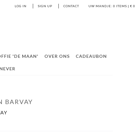
LOG IN
SIGN UP
CONTACT
UW MANDJE:
0
ITEMS | €
0
FFIE 'DE MAAN'
OVER ONS
CADEAUBON
ENEVER
EN BARVAY
VAY