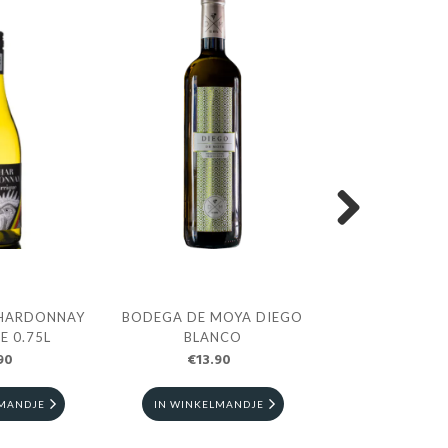
Next
HARDONNAY
BODEGA DE MOYA DIEGO
MACON MILLY-
E 0.75L
BLANCO
BLAN
90
€13.90
€16.4
LMANDJE
IN WINKELMANDJE
IN WINKELM