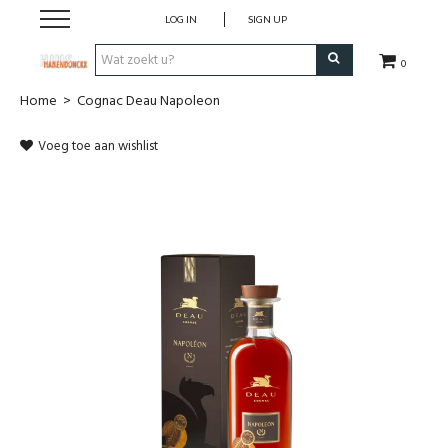
LOG IN
SIGN UP
0
Home
>
Cognac Deau Napoleon
Wijnen
Voeg toe aan wishlist
Wijnlanden
Bubbels
Sterke dranken
Verpakking
Alcoholvrije dranken
Koffie 'De Maan'