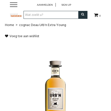
AANMELDEN
SIGN UP
0
Home
>
cognac Deau Urb'n Extra Young
Wijnen
Voeg toe aan wishlist
Wijnlanden
Bubbels
Sterke dranken
Verpakking
Alcoholvrije dranken
Koffie 'De Maan'