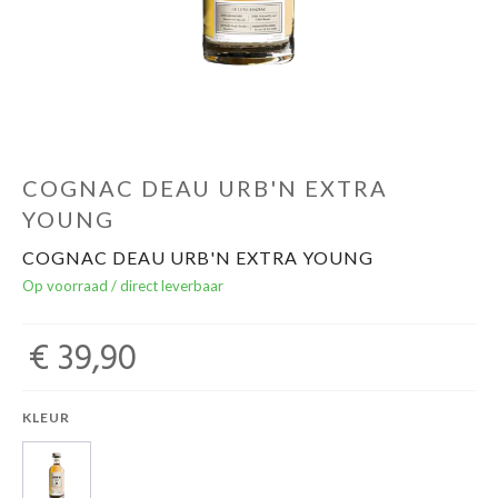
Over ons
Cadeaubon
Inschrijving opendeurdagen
COGNAC DEAU URB'N EXTRA
YOUNG
Geels Witteke De Maan's Jenever
COGNAC DEAU URB'N EXTRA YOUNG
Op voorraad / direct leverbaar
€ 39,90
KLEUR