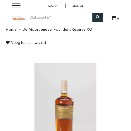
LOG IN
SIGN UP
0
Home
>
De Moor Jenever Founder's Reserve XO
Wijnen
Voeg toe aan wishlist
Wijnlanden
Bubbels
Sterke dranken
Verpakking
Alcoholvrije dranken
Koffie 'De Maan'